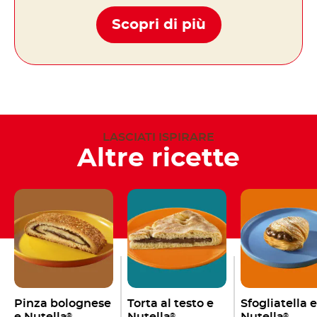
Scopri di più
LASCIATI ISPIRARE
Altre ricette
Pinza bolognese
Torta al testo e
Sfogliatella e
®
®
®