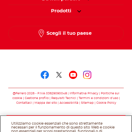
Prodotti
Scegli il tuo paese
Seguici su
Seguici su facebook
Seguici su twitter
Seguici su you
Seguici su 
@Ferrero 2026 - P.IVA 03629090048
Informativa Privacy
Politiche sui
cookie
Gestione profilo
Requisiti Tecnici
Termini e condizioni d’uso
Contattaci
Mappa del sito
Accessibilità
Sitemap
Cookie Policy
Utilizziamo cookie essenziali che sono strettamente
necessari per il funzionamento di questo sito Web e cookie
non essenziali per scopi prestazionali, funzionali o di