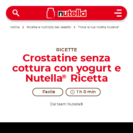
Open 
Home
Ricette e riutilizzo del vasetto
Trova la tua ricetta Nutella
®
RICETTE
Crostatine senza
cottura con yogurt e
Nutella
Ricetta
®
Facile
1 h 0 min
Dal team Nutella®