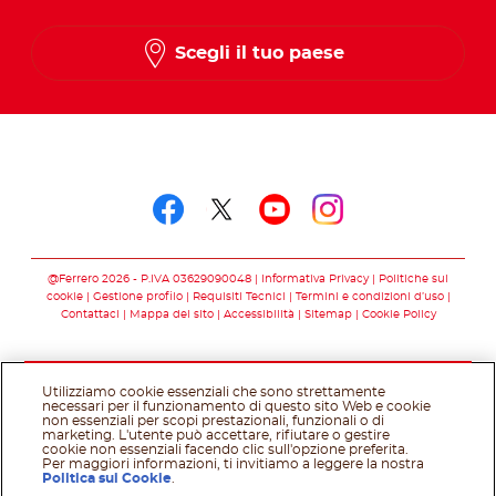
Scegli il tuo paese
Seguici su
Seguici su facebook
Seguici su twitter
Seguici su you
Seguici su 
@Ferrero 2026 - P.IVA 03629090048
Informativa Privacy
Politiche sui
cookie
Gestione profilo
Requisiti Tecnici
Termini e condizioni d’uso
Contattaci
Mappa del sito
Accessibilità
Sitemap
Cookie Policy
Utilizziamo cookie essenziali che sono strettamente
necessari per il funzionamento di questo sito Web e cookie
non essenziali per scopi prestazionali, funzionali o di
marketing. L'utente può accettare, rifiutare o gestire
cookie non essenziali facendo clic sull'opzione preferita.
Per maggiori informazioni, ti invitiamo a leggere la nostra
Politica sui Cookie
.