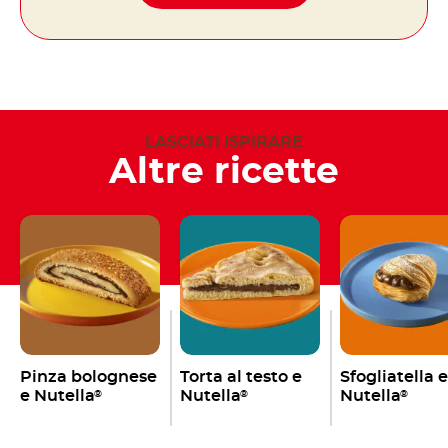
LASCIATI ISPIRARE
Altre ricette
Pinza bolognese
Torta al testo e
Sfogliatella e
e Nutella
Nutella
Nutella
®
®
®